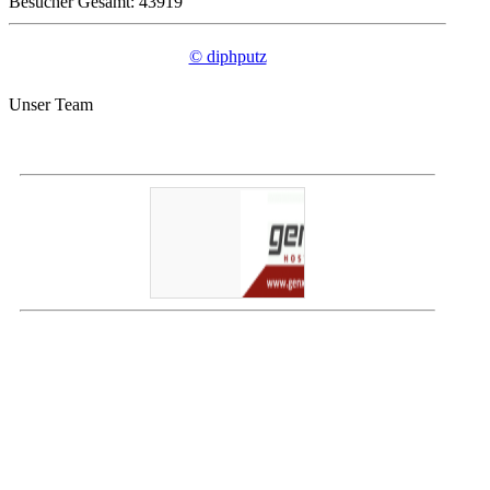
Besucher Gesamt: 43919
© diphputz
Unser Team