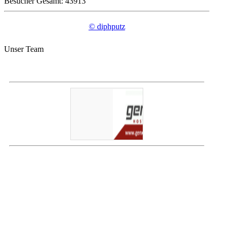
Besucher Gesamt: 43913
© diphputz
Unser Team