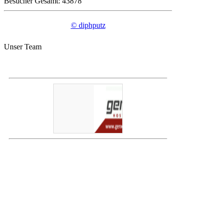
Besucher Gesamt: 43878
© diphputz
Unser Team