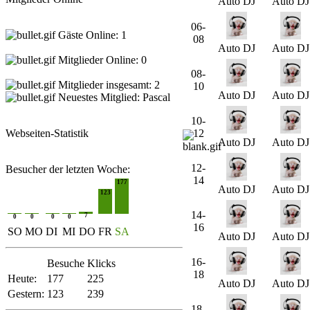
Auto DJ
Auto DJ
06-
Gäste Online: 1
08
Auto DJ
Auto DJ
Mitglieder Online: 0
08-
Mitglieder insgesamt: 2
10
Auto DJ
Auto DJ
Neuestes Mitglied:
Pascal
10-
Webseiten-Statistik
12
Auto DJ
Auto DJ
12-
Besucher der letzten Woche:
14
177
Auto DJ
Auto DJ
123
14-
7
0
0
0
0
16
SO
MO
DI
MI
DO
FR
SA
Auto DJ
Auto DJ
16-
Besuche
Klicks
18
Heute:
177
225
Auto DJ
Auto DJ
Gestern:
123
239
18-