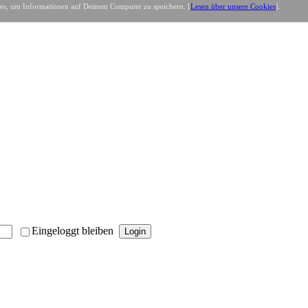
es, um Informationen auf Deinem Computer zu speichern. [
Lesen über unsere Cookies
].
Eingeloggt bleiben