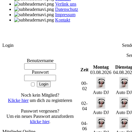
Verlink uns
Datenschutz
Impressum
Kontakt
Login
Send
Se
Benutzername
Montag
Diensta
Zeit
Passwort
03.08.2026
04.08.20
00-
02
Auto DJ
Auto DJ
Noch kein Mitglied?
Klicke hier
um dich zu registrieren
02-
04
Passwort vergessen?
Auto DJ
Auto DJ
Um ein neues Passwort anzufordern
klicke hier
.
04-
06
Mitglieder Online