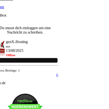
nts
tbox
Du musst dich einloggen um eine
Nachricht zu schreiben.
genX-Hosting
aus
13/08/2025
Offline
box Beiträge: 1
©
o.de