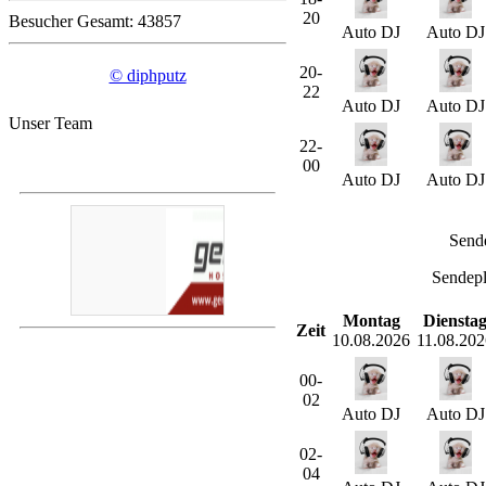
20
Besucher Gesamt: 43857
Auto DJ
Auto DJ
20-
© diphputz
22
Auto DJ
Auto DJ
Unser Team
22-
00
Auto DJ
Auto DJ
Send
Sendepl
Montag
Diensta
Zeit
10.08.2026
11.08.202
00-
02
Auto DJ
Auto DJ
02-
04