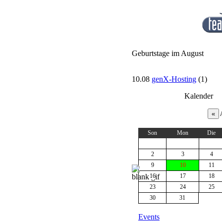
Geburtstage im August
10.08
genX-Hosting
(1)
Kalender
A
Son
Mon
Die
2
3
4
9
10
11
16
17
18
23
24
25
30
31
Events