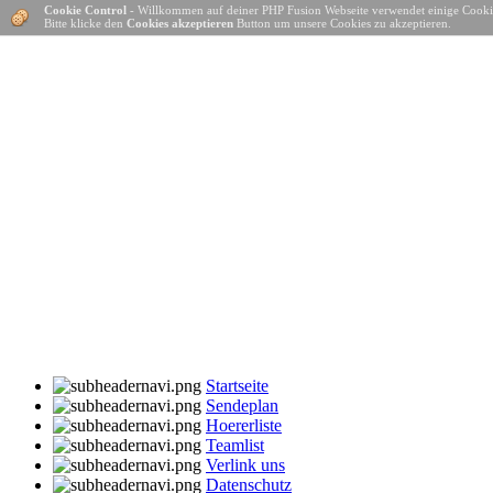
Cookie Control
- Willkommen auf deiner PHP Fusion Webseite verwendet einige Cooki
Bitte klicke den
Cookies akzeptieren
Button um unsere Cookies zu akzeptieren.
Startseite
Sendeplan
Hoererliste
Teamlist
Verlink uns
Datenschutz