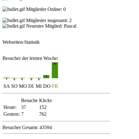
Mitglieder Online: 0
Mitglieder insgesamt: 2
Neuestes Mitglied:
Pascal
Webseiten-Statistik
Besucher der letzten Woche:
37
7
1
0
0
0
0
SA
SO
MO
DI
MI
DO
FR
Besuche
Klicks
Heute:
37
152
Gestern:
7
762
Besucher Gesamt: 43594