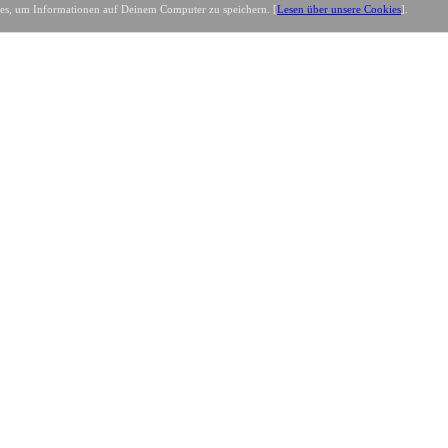
es, um Informationen auf Deinem Computer zu speichern. [
Lesen über unsere Cookies
].