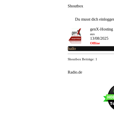
Shoutbox
Du musst dich einloggen
genX-Hosting
aus
13/08/2025
Offline
hallo
Shoutbox Beiträge: 1
Radio.de